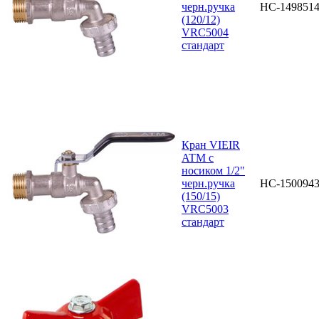
черн.ручка
НС-149851
(120/12)
VRC5004
стандарт
Кран VIEIR
ATM с
носиком 1/2"
черн.ручка
НС-150094
(150/15)
VRC5003
стандарт