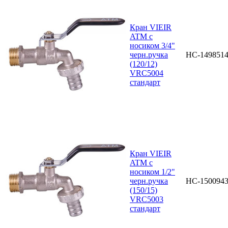
Кран VIEIR
ATM с
носиком 3/4"
черн.ручка
НС-149851
(120/12)
VRC5004
стандарт
Кран VIEIR
ATM с
носиком 1/2"
черн.ручка
НС-150094
(150/15)
VRC5003
стандарт