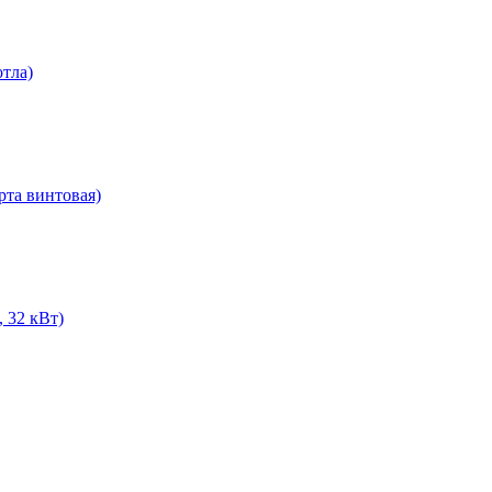
отла)
рта винтовая)
, 32 кВт)