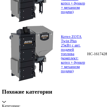
котел + бункер
+ механизм
подачи)
Котел ZOTA
Twist Plus
25кВт с авт.
подачей
топлива
НС-161742
(комплект:
котел + бункер
+ механизм
подачи)
Похожие категории
Категории: