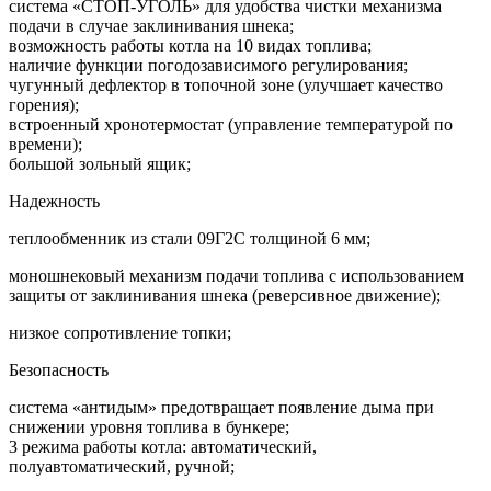
cистема «СТОП-УГОЛЬ» для удобства чистки механизма
подачи в случае заклинивания шнека;
возможность работы котла на 10 видах топлива;
наличие функции погодозависимого регулирования;
чугунный дефлектор в топочной зоне (улучшает качество
горения);
встроенный хронотермостат (управление температурой по
времени);
большой зольный ящик;
Надежность
теплообменник из стали 09Г2С толщиной 6 мм;
моношнековый механизм подачи топлива c использованием
защиты от заклинивания шнека (реверсивное движение);
низкое сопротивление топки;
Безопасность
система «антидым» предотвращает появление дыма при
снижении уровня топлива в бункере;
3 режима работы котла: автоматический,
полуавтоматический, ручной;