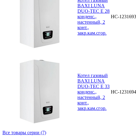
Котел газовый
BAXI LUNA
DUO-TEC E 28
конденс.,
НС-123169
настенный, 2
конт.,
закр.кам.сгор.
Котел газовый
BAXI LUNA
DUO-TEC E 33
конденс.,
НС-123169
настенный, 2
конт.,
закр.кам.сгор.
Все товары серии (7)