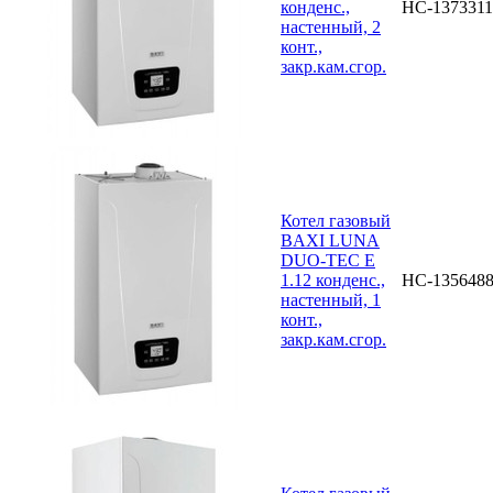
конденс.,
НС-1373311
настенный, 2
конт.,
закр.кам.сгор.
Котел газовый
BAXI LUNA
DUO-TEC E
1.12 конденс.,
НС-135648
настенный, 1
конт.,
закр.кам.сгор.