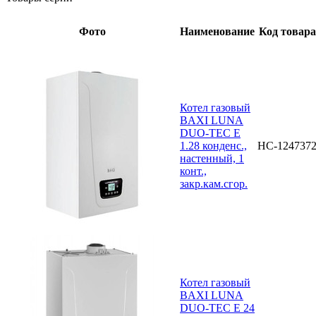
Фото
Наименование
Код товара
Котел газовый
BAXI LUNA
DUO-TEC E
1.28 конденс.,
НС-124737
настенный, 1
конт.,
закр.кам.сгор.
Котел газовый
BAXI LUNA
DUO-TEC E 24