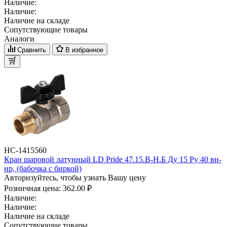
Наличие:
Наличие:
Наличие на складе
Сопутствующие товары
Аналоги
Сравнить
В избранное
НС-1415560
Кран шаровой латунный LD Pride 47.15.B-Н.Б Ду 15 Ру 40 вн-
нр, (бабочка с биркой)
Авторизуйтесь, чтобы узнать Вашу цену
Розничная цена:
362.00 ₽
Наличие:
Наличие:
Наличие на складе
Сопутствующие товары