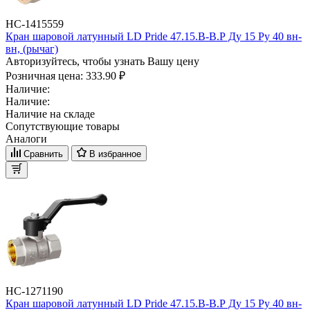
НС-1415559
Кран шаровой латунный LD Pride 47.15.B-B.Р Ду 15 Ру 40 вн-
вн, (рычаг)
Авторизуйтесь, чтобы узнать Вашу цену
Розничная цена:
333.90 ₽
Наличие:
Наличие:
Наличие на складе
Сопутствующие товары
Аналоги
Сравнить
В избранное
НС-1271190
Кран шаровой латунный LD Pride 47.15.B-B.Р Ду 15 Ру 40 вн-