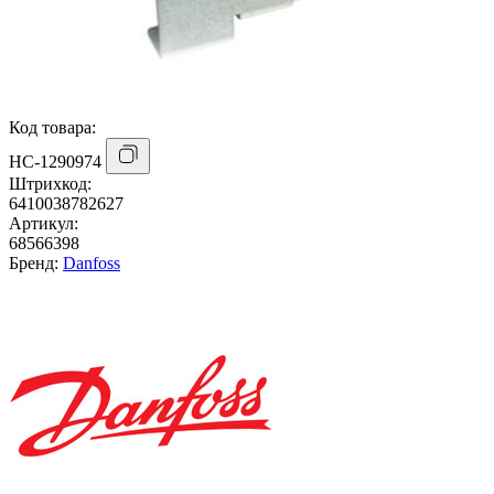
Код товара:
НС-1290974
Штрихкод:
6410038782627
Артикул:
68566398
Бренд:
Danfoss