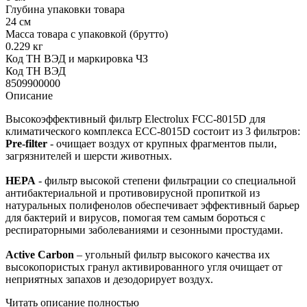
Глубина упаковки товара
24 см
Масса товара с упаковкой (брутто)
0.229 кг
Код ТН ВЭД и маркировка ЧЗ
Код ТН ВЭД
8509900000
Описание
Высокоэффективный фильтр Electrolux FCC-8015D для
климатического комплекса ECC-8015D состоит из 3 фильтров:
Pre-filter
- очищает воздух от крупных фрагментов пыли,
загрязнителей и шерсти животных.
HEPA
- фильтр высокой степени фильтрации со специальной
антибактериальной и противовирусной пропиткой из
натуральных полифенолов обеспечивает эффективный барьер
для бактерий и вирусов, помогая тем самым бороться с
респираторными заболеваниями и сезонными простудами.
Active Carbon
– угольный фильтр высокого качества их
высокопористых гранул активированного угля очищает от
неприятных запахов и дезодорирует воздух.
Читать описание полностью