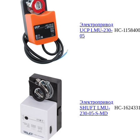
Электропривод
UCP LMU-230-
НС-115840
05
Электропривод
SHUFT LMU-
НС-162433
230-05-S-MD