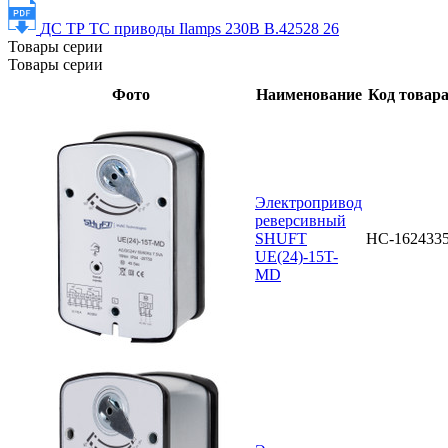
ДС ТР ТС приводы Ilamps 230В В.42528 26
Товары серии
Товары серии
Фото
Наименование
Код товар
Электропривод
реверсивный
SHUFT
НС-162433
UE(24)-15T-
MD