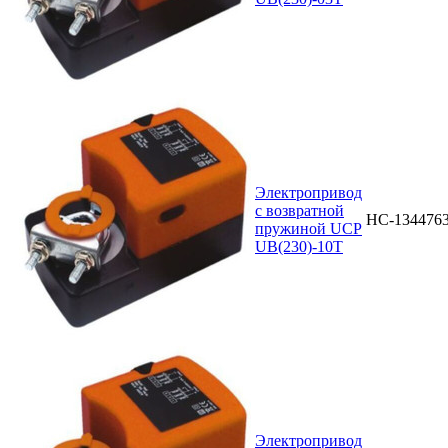
Электропривод
с возвратной
НС-134476
пружиной UCP
UB(230)-10T
Электропривод