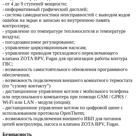
- от 4 до 9 ступеней мощности;
- информативный графический дисплей;
- система самодиагностики неисправностей с выводом кодов
ошибок на экран и записью во внутреннюю память
контроллера;
- управление по температуре теплоносителя и температуре
воздуха;
- погодозависимое регулирование;
- управление циркуляционным насосам;
- управление приводом трехходового переключающего
клапана ZOTA BPV, Fugas для организации работы контура
ГВС;
- возможность самостоятельного обновления программного
обеспечения;
- возможность подключения внешнего комнатного термостата
(по “сухому контакту”)
- дистанционное управление котлом с мобильного телефона
или персонального компьютера при помощи GSM / GPRS /
Wi-Fi или LAN - модуля (опция);
- дистанционное управление котлом по цифровой шине с
использованием протокола OpenTherm;
- возможность подключения внешнего ИБП для питания
цепей контроллера, насоса и клапана ZOTA BPV, Fugas.
Безопасность