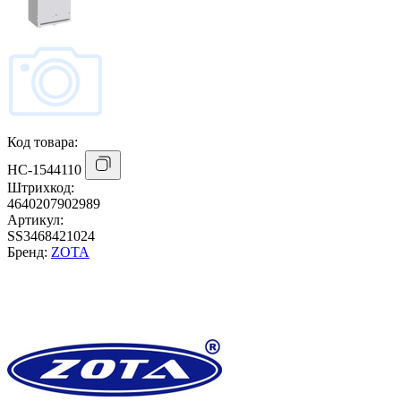
Код товара:
НС-1544110
Штрихкод:
4640207902989
Артикул:
SS3468421024
Бренд:
ZOTA