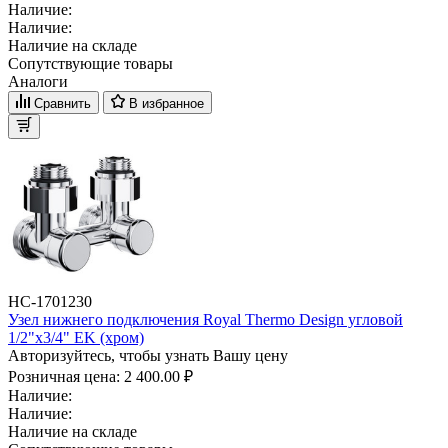
Наличие:
Наличие:
Наличие на складе
Сопутствующие товары
Аналоги
Сравнить
В избранное
НС-1701230
Узел нижнего подключения Royal Thermo Design угловой
1/2"х3/4" EK (хром)
Авторизуйтесь, чтобы узнать Вашу цену
Розничная цена:
2 400.00 ₽
Наличие:
Наличие:
Наличие на складе