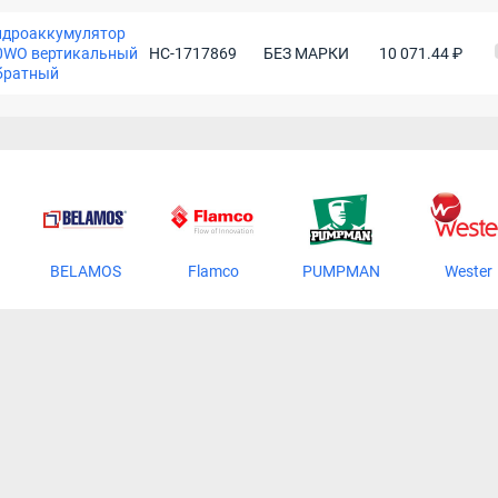
идроаккумулятор
0WO вертикальный
НС-1717869
БЕЗ МАРКИ
10 071.44 ₽
братный
BELAMOS
Flamco
PUMPMAN
Wester