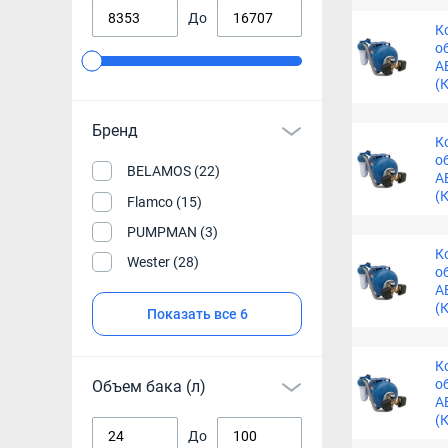
До
К
о
А
(
Бренд
К
о
BELAMOS (22)
А
(
Flamco (15)
PUMPMAN (3)
К
Wester (28)
о
А
(
Показать все 6
К
о
Объем бака (л)
А
(
До