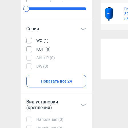
Г
8
о
Серия
WO (1)
КОН (8)
Airfix R (0)
BW (0)
Показать все 24
Вид установки
(крепления)
Напольная (0)
Настенная (0)