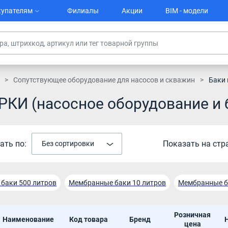
упателям
Филиалы
Акции
BIM - модели
Сопутствующее оборудование для насосов и скважин
Баки
КИ (насосное оборудование и
ать по:
Показать на стр
Без сортировки
баки 500 литров
Мембранные баки 10 литров
Мембранные б
баки 18 литров
Мембранные баки 200 литров
Мембранные б
Розничная
Наименование
Код товара
Бренд
баки 300 литров
Мембранные баки 50 литров
Мембранные б
цена