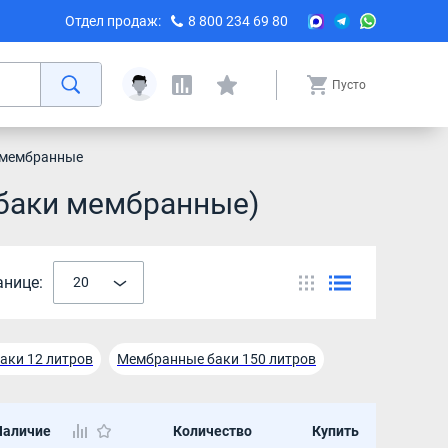
Отдел продаж:
8 800 234 69 80
Пусто
 мембранные
 баки мембранные)
анице:
20
аки 12 литров
Мембранные баки 150 литров
аки 24 литра
Мембранные баки 25 литров
Наличие
Количество
Купить
аки 80 литров