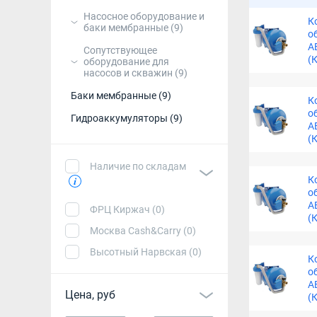
Насосное оборудование и
К
Мембранные 
баки мембранные
(9)
о
А
Сопутствующее
(
оборудование для
насосов и скважин
(9)
Баки мембранные
(9)
К
о
Гидроаккумуляторы
(9)
А
(
Наличие по складам
К
о
А
ФРЦ Киржач (0)
(
Москва Cash&Carry (0)
Высотный Нарвская (0)
К
о
А
Цена, руб
(