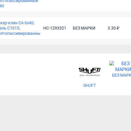
елтопассированный
40
кер-клин СА 6х40,
аль С1015,
НС-1293321
БЕЗ МАРКИ
3.30 ₽
елтопассивированны
БЕЗ МАР
SHUFT