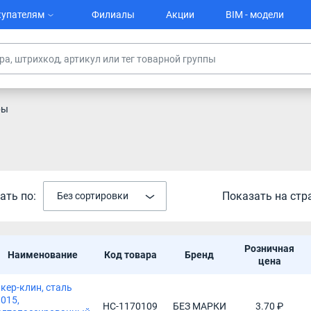
упателям
Филиалы
Акции
BIM - модели
ры
ать по:
Показать на стр
Без сортировки
Розничная
Наименование
Код товара
Бренд
цена
кер-клин, сталь
015,
НС-1170109
БЕЗ МАРКИ
3.70 ₽