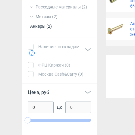
ж
6*
Расходные материалы
(2)
Метизы
(2)
Ан
Анкеры
(2)
ст
ж
Наличие по складам
ФРЦ Киржач (0)
Москва Cash&Carry (0)
Цена, руб
До