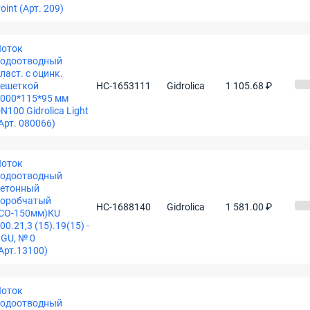
oint (Арт. 209)
Лоток
водоотводный
ласт. c оцинк.
ешеткой
НС-1653111
Gidrolica
1 105.68 ₽
000*115*95 мм
N100 Gidrolica Light
Арт. 080066)
Лоток
водоотводный
бетонный
коробчатый
НС-1688140
Gidrolica
1 581.00 ₽
СО-150мм)КU
00.21,3 (15).19(15) -
GU, № 0
Арт.13100)
Лоток
водоотводный