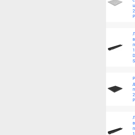
с
2
P
1
D
S
Р
п
2
P
1