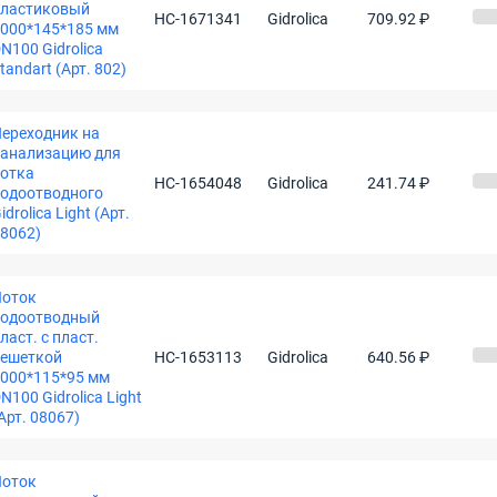
пластиковый
НС-1671341
Gidrolica
709.92 ₽
000*145*185 мм
N100 Gidrolica
tandart (Арт. 802)
ереходник на
анализацию для
отка
НС-1654048
Gidrolica
241.74 ₽
одоотводного
idrolica Light (Арт.
8062)
Лоток
водоотводный
ласт. c пласт.
ешеткой
НС-1653113
Gidrolica
640.56 ₽
000*115*95 мм
N100 Gidrolica Light
Арт. 08067)
Лоток