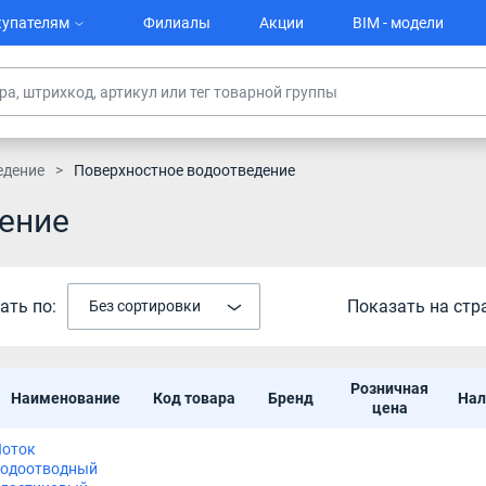
упателям
Филиалы
Акции
BIM - модели
едение
Поверхностное водоотведение
ение
ать по:
Показать на стр
Без сортировки
Розничная
Наименование
Код товара
Бренд
Нал
цена
Лоток
водоотводный