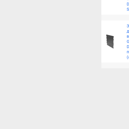
D
S
З
д
в
G
D
п
(