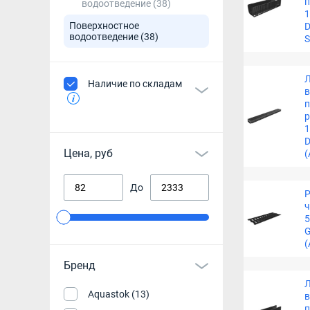
водоотведение
(38)
1
Поверхностное
D
водоотведение
(38)
S
Наличие по складам
п
р
1
D
Цена, руб
(
До
Р
ч
5
G
(
Бренд
Aquastok (13)