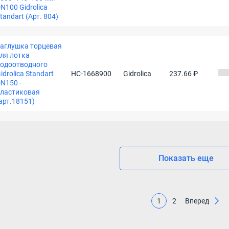
N100 Gidrolica
tandart (Арт. 804)
аглушка торцевая
ля лотка
одоотводного
idrolica Standart
НС-1668900
Gidrolica
237.66 ₽
N150 -
ластиковая
арт.18151)
Показать еще
1
2
Вперед