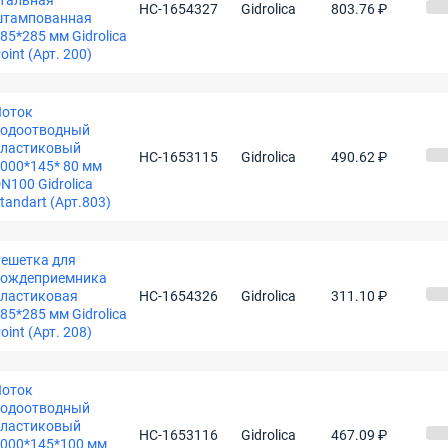
тальная
НС-1654327
Gidrolica
803.76 ₽
штампованная
85*285 мм Gidrolica
oint (Арт. 200)
Лоток
водоотводный
пластиковый
НС-1653115
Gidrolica
490.62 ₽
000*145* 80 мм
N100 Gidrolica
tandart (Арт.803)
ешетка для
дождеприемника
ластиковая
НС-1654326
Gidrolica
311.10 ₽
85*285 мм Gidrolica
oint (Арт. 208)
Лоток
водоотводный
пластиковый
НС-1653116
Gidrolica
467.09 ₽
000*145*100 мм