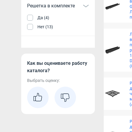
Решетка в комплекте
G
Л
Да (4)
Нет (13)
п
р
1
D
Как вы оцениваете работу
(
каталога?
Выбрать оценку:
Р
ч
м
(
Р