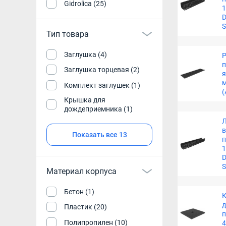
Gidrolica (25)
1
D
S
Тип товара
Заглушка (4)
Р
п
Заглушка торцевая (2)
я
м
Комплект заглушек (1)
(
Крышка для
дождеприемника (1)
Показать все 13
1
D
S
Материал корпуса
Бетон (1)
Пластик (20)
п
Полипропилен (10)
4