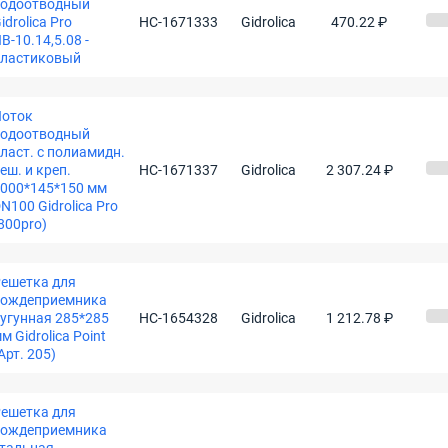
водоотводный
idrolica Pro
НС-1671333
Gidrolica
470.22 ₽
В-10.14,5.08 -
пластиковый
Лоток
водоотводный
ласт. c полиамидн.
еш. и креп.
НС-1671337
Gidrolica
2 307.24 ₽
000*145*150 мм
N100 Gidrolica Pro
800pro)
ешетка для
дождеприемника
угунная 285*285
НС-1654328
Gidrolica
1 212.78 ₽
м Gidrolica Point
Арт. 205)
ешетка для
дождеприемника