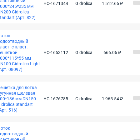
пластиковый
НС-1671344
Gidrolica
1 512.66 ₽
000*245*235 мм
N200 Gidrolica
tandart (Арт. 822)
Лоток
водоотводный
ласт. c пласт.
ешеткой
НС-1653112
Gidrolica
666.06 ₽
000*115*55 мм
N100 Gidrolica Light
Арт. 08097)
ешетка для лотка
угунная щелевая
00*186 мм DN150
НС-1676785
Gidrolica
1 965.54 ₽
idrolica Standart
Арт. 516)
Лоток
водоотводный
пластиковый