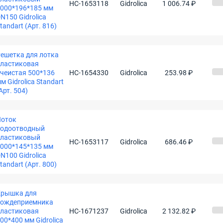
НС-1653118
Gidrolica
1 006.74 ₽
000*196*185 мм
N150 Gidrolica
tandart (Арт. 816)
ешетка для лотка
ластиковая
чеистая 500*136
НС-1654330
Gidrolica
253.98 ₽
м Gidrolica Standart
Арт. 504)
Лоток
водоотводный
пластиковый
НС-1653117
Gidrolica
686.46 ₽
000*145*135 мм
N100 Gidrolica
tandart (Арт. 800)
Крышка для
дождеприемника
ластиковая
НС-1671237
Gidrolica
2 132.82 ₽
00*400 мм Gidrolica