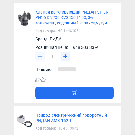
Клапан регулирующий РИДАН VF-3R
PN16 DN200 KVS450 T150, 3-х
ход.смеш., седельный, фланец,чугун
Код товара:
НС-1448102
Бренд:
РИДАН
Розничная цена:
1 648 303.33 ₽
Наличие:
Привод электрический поворотный
РИДАН AMB-162R
Код товара:
НС-1613972