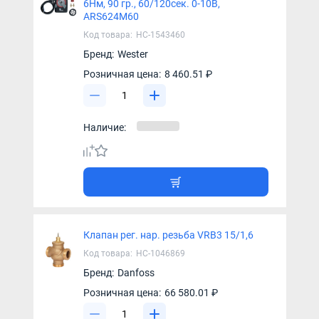
6Нм, 90 гр., 60/120сек. 0-10В,
ARS624М60
Код товара:
НС-1543460
Бренд:
Wester
Розничная цена:
8 460.51 ₽
Наличие:
Клапан рег. нар. резьба VRB3 15/1,6
Код товара:
НС-1046869
Бренд:
Danfoss
Розничная цена:
66 580.01 ₽