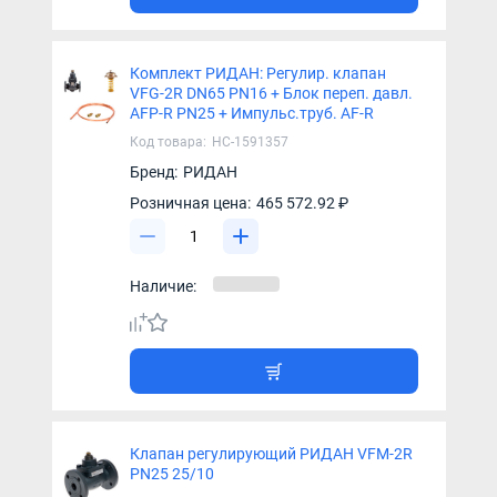
Комплект РИДАН: Регулир. клапан
VFG-2R DN65 PN16 + Блок переп. давл.
AFP-R PN25 + Импульс.труб. AF-R
Код товара:
НС-1591357
Бренд:
РИДАН
Розничная цена:
465 572.92 ₽
Наличие:
Клапан регулирующий РИДАН VFM-2R
PN25 25/10