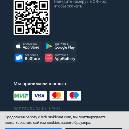
Наведите камеру на QR-код,
чтобы скачать
Мы принимаем к оплате
ВСЕ ПРАВА ЗАЩИЩЕНЫ
© 1996–2026 ТПХ «Русклимат»
Продолжая работу с b2b.rusklimat.com, вы подтверждаете
использование сайтом cookies вашего браузера.