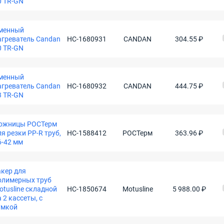
0 TR-GN
менный
агреватель Сandan
НС-1680931
CANDAN
304.55 ₽
0 TR-GN
менный
агреватель Сandan
НС-1680932
CANDAN
444.75 ₽
3 TR-GN
ожницы РОСТерм
ля резки PP-R труб,
НС-1588412
РОСТерм
363.96 ₽
6-42 мм
акер для
олимерных труб
otusline складной
НС-1850674
Motusline
5 988.00 ₽
а 2 кассеты, с
умкой