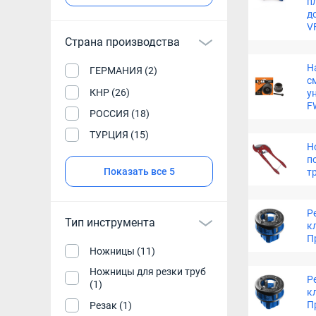
п
д
V
Страна производства
Н
ГЕРМАНИЯ (2)
с
КНР (26)
у
F
РОССИЯ (18)
ТУРЦИЯ (15)
Н
п
Показать все 5
т
Р
Тип инструмента
к
П
Ножницы (11)
Ножницы для резки труб
Р
(1)
к
П
Резак (1)