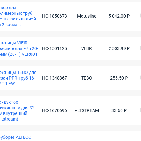
акер для
олимерных труб
НС-1850673
Motusline
5 042.00 ₽
otusline складной
а 2 кассеты
ожницы VIEIR
расные для м/п 20-
НС-1501125
VIEIR
2 503.99 ₽
5мм (20/1) VER801
ожницы TEBO для
езки PPR-труб 16-
НС-1348867
TEBO
256.50 ₽
2 TR-FW
ондуктор
ружинный для 32
НС-1670696
ALTSTREAM
33.66 ₽
м внутренний
ltstream)
руборез ALTECO