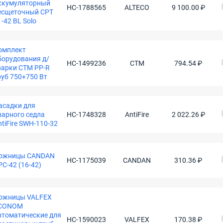
ккумуляторный
НС-1788565
ALTECO
9 100.00 ₽
есщеточный СРТ
1-42 BL Solo
омплект
борудования д/
НС-1499236
СТМ
794.54 ₽
варки СТМ PP-R
руб 750+750 Вт
асадки для
варного седла
НС-1748328
AntiFire
2 022.26 ₽
ntiFire SWH-110-32
ожницы CANDAN
НС-1175039
CANDAN
310.36 ₽
PC-42 (16-42)
ожницы VALFEX
CONOM
втоматические для
НС-1590023
VALFEX
170.38 ₽