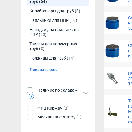
2
труб
(64)
Калибраторы для труб
(3)
С
Паяльники для ППР
(10)
н
5
Насадки для паяльников
ППР
(23)
Такеры для полимерных
С
труб
(3)
н
6
Ножницы для труб
(14)
Показать еще
Н
д
1
Наличие по складам
Т
п
ФРЦ Киржач (3)
M
н
Москва Cash&Carry (1)
с