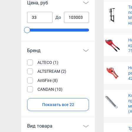
Цена, руб
Т
п
До
M
н
Н
к
Бренд
7
ALTECO (1)
Н
ALTSTREAM (2)
р
4
AntiFire (8)
CANDAN (10)
К
п
Показать все 22
м
(A
Вид товара
Т