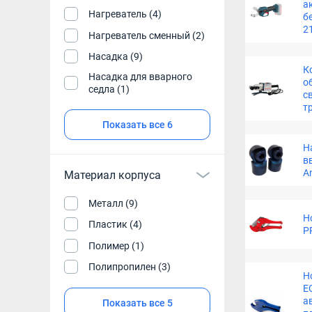
а
Нагреватель (4)
б
2
Нагреватель сменный (2)
Насадка (9)
К
Насадка для вварного
о
седла (1)
с
т
Показать все 6
Н
в
A
Материал корпуса
Металл (9)
Н
Пластик (4)
P
Полимер (1)
Полипропилен (3)
Н
E
а
Показать все 5