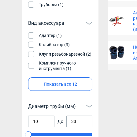
Труборез (1)
А
р
Вид аксессуара
н
(
Адаптер (1)
Калибратор (3)
Н
в
Клупп резьбонарезной (2)
A
Комплект ручного
инструмента (1)
Показать все 12
Диаметр трубы (мм)
До