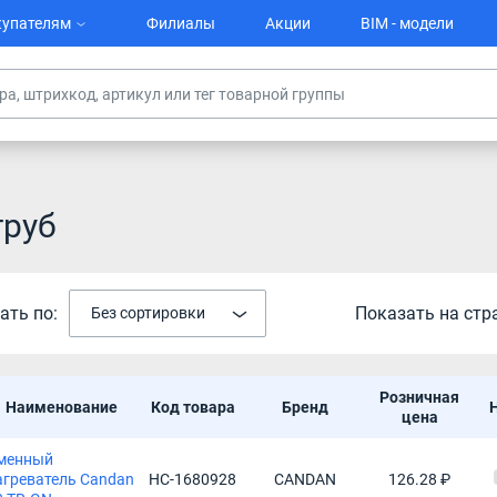
упателям
Филиалы
Акции
BIM - модели
труб
ать по:
Показать на стр
Без сортировки
Розничная
Наименование
Код товара
Бренд
цена
менный
агреватель Сandan
НС-1680928
CANDAN
126.28 ₽