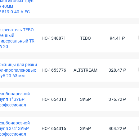
ластиковых труб
о 40мм
F.819.0.40.А.EC
агреватель TEBO
менный
НС-1348871
TEBO
94.41 ₽
ниверсальный TR-
W 20
ожницы для резки
олипропиленовых
НС-1653776
ALTSTREAM
328.47 ₽
руб 20-63 мм
езьбонарезной
лупп 1" ЗУБР
НС-1654313
ЗУБР
376.72 ₽
рофессионал
езьбонарезной
лупп 3/4" ЗУБР
НС-1654316
ЗУБР
404.22 ₽
рофессионал