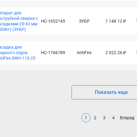
ппарат для
аструбной сварки с
НС-1652145
ЗУБР
1 148.12 ₽
асадками 20-63 мм
800Вт) (ЗУБР)
асадка для
варного седла
НС-1766789
AntiFire
2 022.26 ₽
ntiFire SWH-110-25
Показать еще
1
2
3
4
Вперед