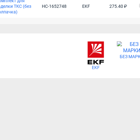
омплект для
аделки ТКС (без
НС-1652748
EKF
275.40 ₽
олпачка)
БЕЗ МАР
EKF