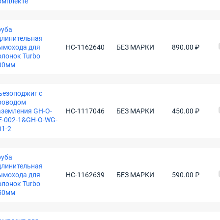
омплекте
руба
длинительная
ымохода для
НС-1162640
БЕЗ МАРКИ
890.00 ₽
олонок Turbo
00мм
ьезоподжиг с
роводом
аземления GH-O-
НС-1117046
БЕЗ МАРКИ
450.00 ₽
E-002-1&GH-O-WG-
01-2
руба
длинительная
ымохода для
НС-1162639
БЕЗ МАРКИ
590.00 ₽
олонок Turbo
50мм