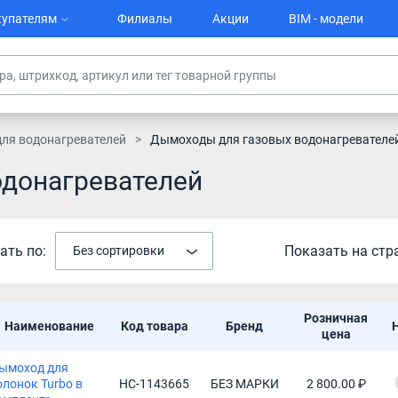
упателям
Филиалы
Акции
BIM - модели
для водонагревателей
Дымоходы для газовых водонагревателе
донагревателей
ать по:
Показать на стр
Без сортировки
Розничная
Наименование
Код товара
Бренд
цена
ымоход для
олонок Turbo в
НС-1143665
БЕЗ МАРКИ
2 800.00 ₽