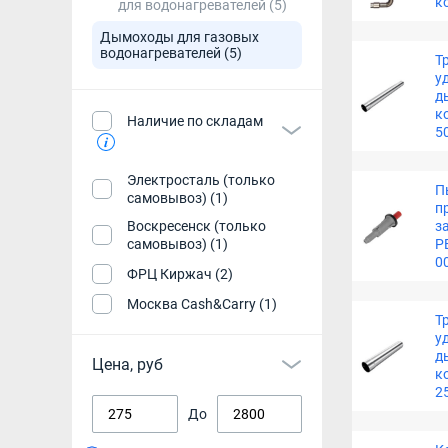
к
для водонагревателей
(5)
Дымоходы для газовых
водонагревателей
(5)
Т
у
д
к
Наличие по складам
5
Электросталь (только
П
самовывоз) (1)
п
з
Воскресенск (только
P
самовывоз) (1)
0
ФРЦ Киржач (2)
Москва Cash&Carry (1)
Т
у
д
Цена, руб
к
2
До