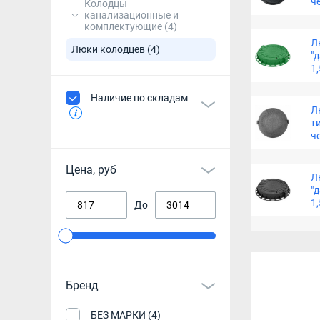
ч
Колодцы
канализационные и
комплектующие
(4)
Л
Люки колодцев
(4)
"
1
Наличие по складам
Л
ти
ч
Цена, руб
Л
"
1
До
Бренд
БЕЗ МАРКИ (4)