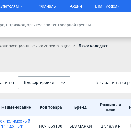
упателям
Филиалы
Акции
BIM - модели
канализационные и комплектующие
Люки колодцев
ать по:
Показать на стр
Без сортировки
Розничная
Наименование
Код товара
Бренд
цена
юк полимерный
п "Т" до 15 т.
НС-1653130
БЕЗ МАРКИ
2 548.98 ₽