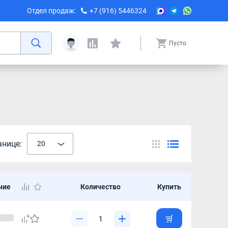
Отдел продаж:
+7 (916) 5446324
Пусто
анице:
20
чие
Количество
Купить