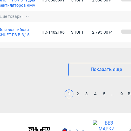
SHUFT FCV 311 для
НС-0006691
SHUFT
2 680.00 ₽
вентиляторов RMV
щие товары
Вставка гибкая
НС-1402196
SHUFT
2 795.00 ₽
SHUFT ГВ В-3,15
Показать еще
1
2
3
4
5
...
9
В