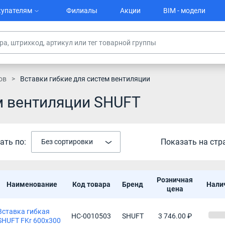
упателям
Филиалы
Акции
BIM - модели
ов
Вставки гибкие для систем вентиляции
м вентиляции SHUFT
ать по:
Показать на стр
Без сортировки
Розничная
Наименование
Код товара
Бренд
Нали
цена
Вставка гибкая
НС-0010503
SHUFT
3 746.00 ₽
SHUFT FKr 600x300