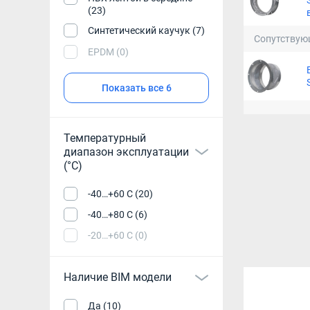
(23)
Синтетический каучук (7)
Сопутствую
EPDM (0)
Показать все 6
Температурный
диапазон эксплуатации
(°С)
-40…+60 С (20)
-40…+80 С (6)
-20…+60 С (0)
Наличие BIM модели
Да (10)