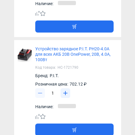
Наличие:
Устройство зарядное P.I.T. PH20-4.0A
для всех АКБ 20В OnePower, 20В, 4.0А,
100Вт
Код товара:
НС-1721790
Бренд:
P.I.T.
Розничная цена:
702.12 ₽
Наличие: