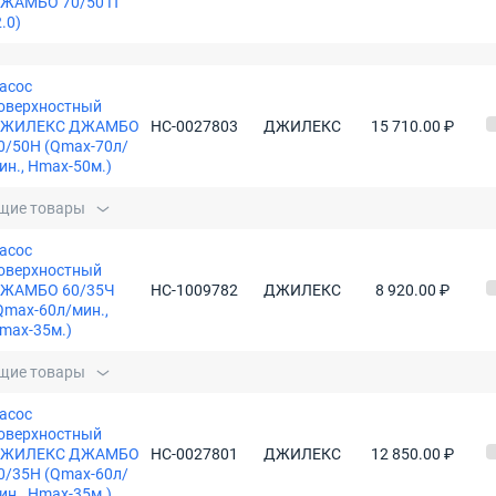
ЖАМБО 70/50 П
2.0)
асос
оверхностный
ЖИЛЕКС ДЖАМБО
НС-0027803
ДЖИЛЕКС
15 710.00 ₽
0/50Н (Qmax-70л/
ин., Нmax-50м.)
щие товары
асос
оверхностный
ЖАМБО 60/35Ч
НС-1009782
ДЖИЛЕКС
8 920.00 ₽
Qmax-60л/мин.,
max-35м.)
щие товары
асос
оверхностный
ЖИЛЕКС ДЖАМБО
НС-0027801
ДЖИЛЕКС
12 850.00 ₽
0/35Н (Qmax-60л/
ин., Нmax-35м.)