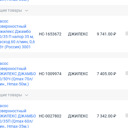
щие товары
асос
оверхностный
жилекс Джамбо
НС-1653672
ДЖИЛЕКС
9 741.00 ₽
0/35 П напор 35 м,
асход 60 л/мин, 0,6
Вт (Россия) 3001
асос
оверхностный
ЖИЛЕКС ДЖАМБО
НС-1009974
ДЖИЛЕКС
7 405.00 ₽
0/50Ч (Qmax-70л/
ин., Нmax-50м.)
щие товары
асос
оверхностный
ЖИЛЕКС ДЖАМБО
НС-0027802
ДЖИЛЕКС
7 342.00 ₽
0/35П (Qmax-60л/
ин., Нmax-35м.)