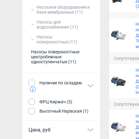
Д
(
Насосное оборудование и
баки мембранные
(11)
Насосы для
Н
водоснабжения
(11)
п
Д
Насосы
7
поверхностные
(11)
м
Насосы поверхностные
центробежные
Сопутствую
одноступенчатые
(11)
Н
п
Д
Наличие по складам
(
Н
ФРЦ Киржач (3)
Сопутствую
Высотный Нарвская (1)
Н
п
Д
Цена, руб
6
м