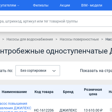
упателям
Филиалы
Акции
BIM - модели
Насосы для водоснабжения
Насосы поверхностные
Нас
ентробежные одноступенчатые
ать по:
Показать на стр
Без сортировки
Розничная
Наименование
Код товара
Бренд
Н
цена
асос повышения
авления ДЖИЛЕКС
НС-1612206
ДЖИЛЕКС
13 610.00 ₽