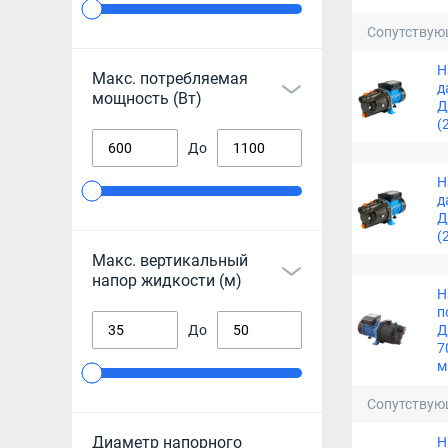
Сопутствую
Н
Макс. потребляемая
д
мощность (Вт)
Д
(
До
Н
д
Д
(
Макс. вертикальный
напор жидкости (м)
Н
п
До
Д
7
м
Сопутствую
Диаметр напорного
Н