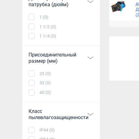
д
патрубка (дюйм)
Д
(
1 (0)
1 1/2 (0)
1 1/4 (0)
Присоединительный
размер (мм)
25 (0)
32 (0)
40 (0)
Класс
пылевлагозащищенности
IP44 (0)