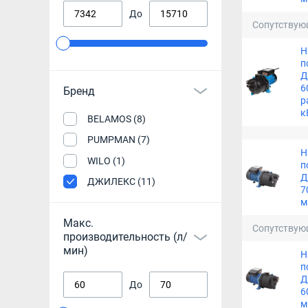
До
Сопутствую
Н
п
Д
6
Бренд
р
к
BELAMOS (8)
PUMPMAN (7)
Н
WILO (1)
п
Д
ДЖИЛЕКС (11)
7
м
Макс.
Сопутствую
производительность (л/
мин)
Н
п
Д
До
6
м