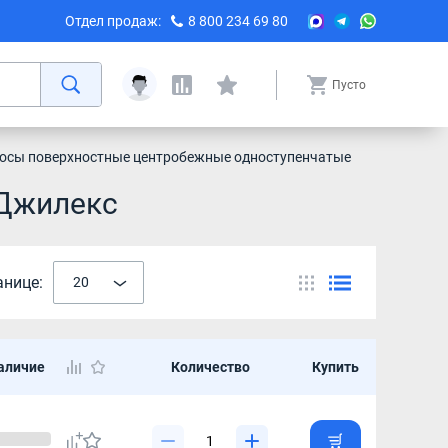
Отдел продаж:
8 800 234 69 80
Пусто
осы поверхностные центробежные одноступенчатые
 Джилекс
анице:
20
аличие
Количество
Купить