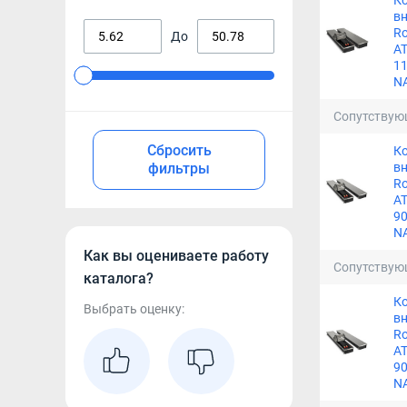
К
в
Ro
До
A
11
N
Сопутствую
Сбросить
К
фильтры
в
Ro
A
90
N
Как вы оцениваете работу
Сопутствую
каталога?
К
Выбрать оценку:
в
Ro
A
90
N