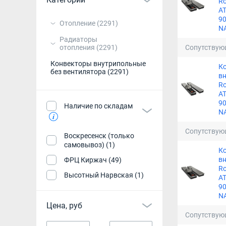
Ro
A
90
Отопление
(2291)
N
Радиаторы
отопления
(2291)
Сопутствую
Конвекторы внутрипольные
К
без вентилятора
(2291)
в
Ro
A
90
Наличие по складам
N
Сопутствую
Воскресенск (только
самовывоз) (1)
К
в
ФРЦ Киржач (49)
Ro
Высотный Нарвская (1)
A
90
N
Цена, руб
Сопутствую