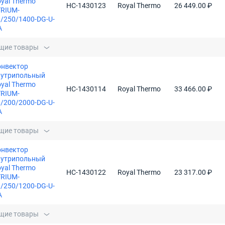
yal Thermo
НС-1430123
Royal Thermo
26 449.00 ₽
TRIUM-
/250/1400-DG-U-
A
щие товары
онвектор
нутрипольный
yal Thermo
НС-1430114
Royal Thermo
33 466.00 ₽
TRIUM-
/200/2000-DG-U-
A
щие товары
онвектор
нутрипольный
yal Thermo
НС-1430122
Royal Thermo
23 317.00 ₽
TRIUM-
/250/1200-DG-U-
A
щие товары