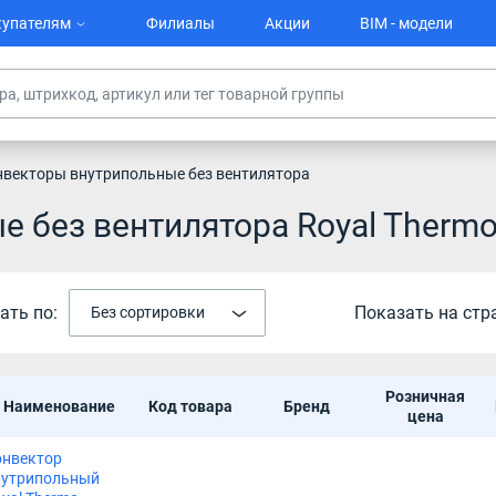
упателям
Филиалы
Акции
BIM - модели
нвекторы внутрипольные без вентилятора
 без вентилятора Royal Therm
ать по:
Показать на стр
Без сортировки
Розничная
Наименование
Код товара
Бренд
цена
онвектор
нутрипольный