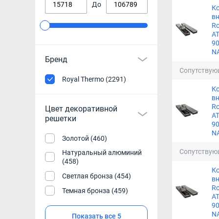
До
К
в
Ro
A
90
N
Бренд
Сопутствую
Royal Thermo (2291)
К
в
Ro
Цвет декоративной
A
решетки
90
N
Золотой (460)
Сопутствую
Натуральный алюминий
(458)
К
Светлая бронза (454)
в
Ro
Темная бронза (459)
A
90
N
Показать все 5