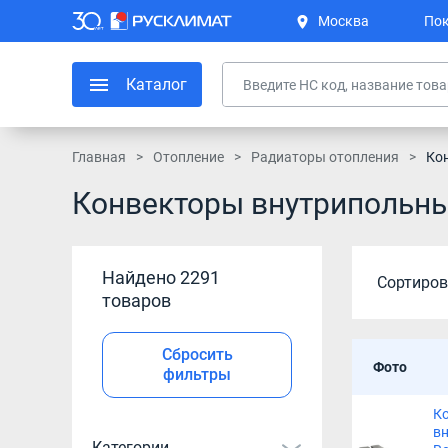
Москва
Пок
Каталог
Главная
Отопление
Радиаторы отопления
Ко
Конвекторы внутрипольные
Найдено 2291
Сортиров
товаров
Сбросить
Фото
фильтры
К
в
Категории