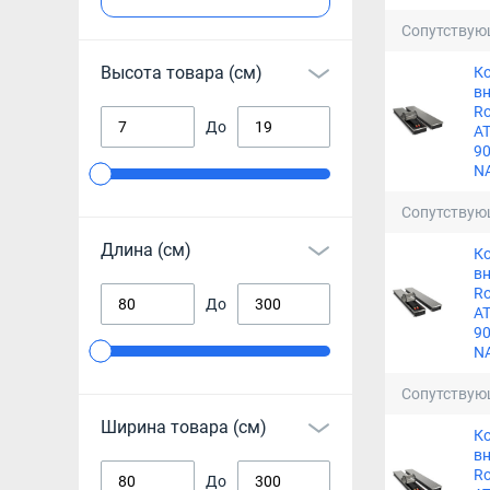
Сопутствую
Высота товара (см)
К
в
Ro
До
A
90
N
Сопутствую
Длина (см)
К
в
Ro
До
A
90
N
Сопутствую
Ширина товара (см)
К
в
Ro
До