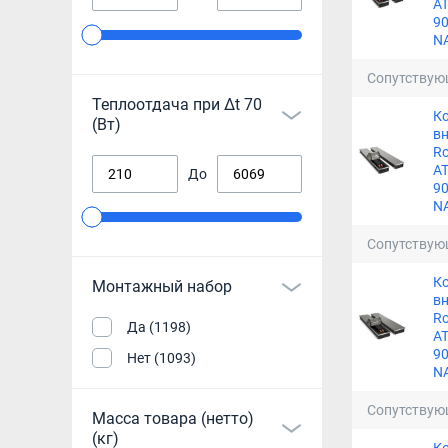
A
90
N
Сопутствую
Теплоотдача при Δt 70
К
(Вт)
в
Ro
A
До
90
N
Сопутствую
К
Монтажный набор
в
Ro
Да (1198)
A
90
Нет (1093)
N
Сопутствую
Масса товара (нетто)
(кг)