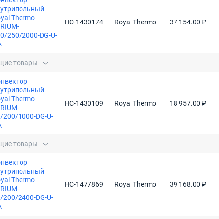
онвектор
нутрипольный
yal Thermo
НС-1430174
Royal Thermo
37 154.00 ₽
TRIUM-
0/250/2000-DG-U-
A
щие товары
онвектор
нутрипольный
yal Thermo
НС-1430109
Royal Thermo
18 957.00 ₽
TRIUM-
/200/1000-DG-U-
A
щие товары
онвектор
нутрипольный
yal Thermo
НС-1477869
Royal Thermo
39 168.00 ₽
TRIUM-
/200/2400-DG-U-
A