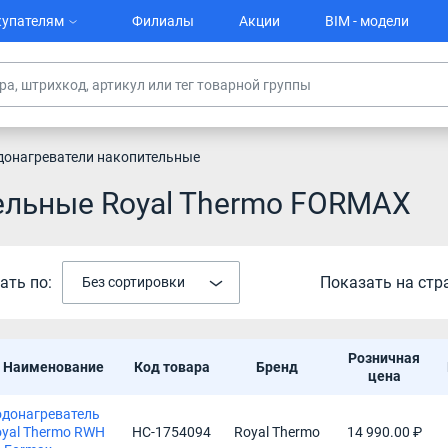
упателям
Филиалы
Акции
BIM - модели
донагреватели накопительные
ельные Royal Thermo FORMAX
ать по:
Показать на стр
Без сортировки
Розничная
Наименование
Код товара
Бренд
цена
одонагреватель
yal Thermo RWH
НС-1754094
Royal Thermo
14 990.00 ₽