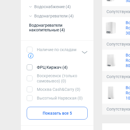
50
Водоснабжение
(4)
Сопутствую
Водонагреватели
(4)
В
Водонагреватели
Ro
накопительные
(4)
30
Сопутствую
Наличие по складам
В
Ro
80
ФРЦ Киржач (4)
Воскресенск (только
Сопутствую
самовывоз) (0)
В
Москва Cash&Carry (0)
Ro
10
Высотный Нарвская (0)
Сопутствую
Показать все 5