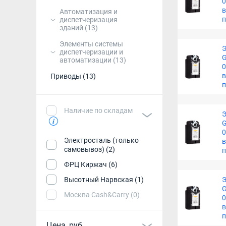
0
в
Автоматизация и
диспетчеризация
зданий
(13)
Элементы системы
Э
диспетчеризации и
G
автоматизации
(13)
0
в
Приводы
(13)
Наличие по складам
Э
G
0
Электросталь (только
в
самовывоз) (2)
ФРЦ Киржач (6)
Высотный Нарвская (1)
Э
G
Москва Cash&Carry (0)
0
в
Цена, руб