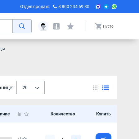
Отдел продаж:
8 800 234 69 80
Пусто
ды
анице:
20
ичие
Количество
Купить