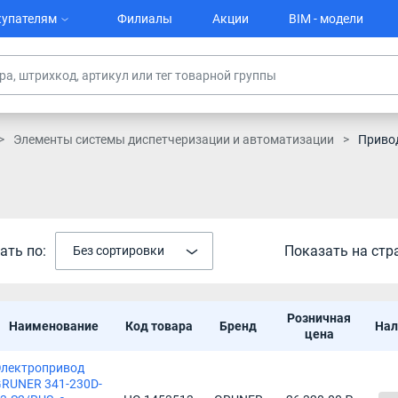
упателям
Филиалы
Акции
BIM - модели
Элементы системы диспетчеризации и автоматизации
Приво
ать по:
Показать на стр
Без сортировки
Розничная
Наименование
Код товара
Бренд
Нал
цена
лектропривод
RUNER 341-230D-