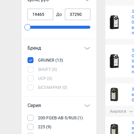
Э
До
G
0
в
Бренд
Э
G
GRUNER (13)
S
в
SHUFT (0)
UCP (0)
БЕЗ МАРКИ (0)
Э
в
G
Серия
Аналоги
200-FGEB-AB-5/RUS (1)
Э
225 (9)
в
G