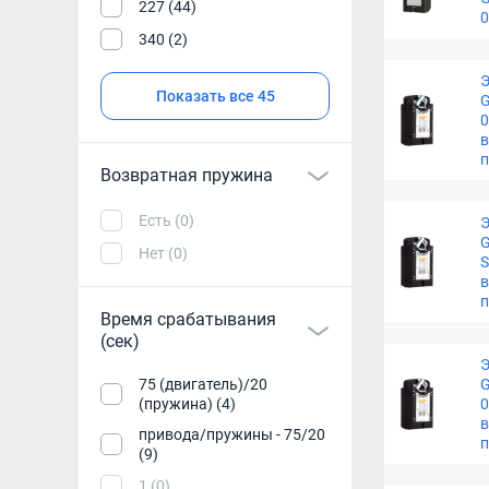
227 (44)
0
340 (2)
Э
Показать все 45
G
0
в
Возвратная пружина
Есть (0)
Э
G
Нет (0)
S
в
Время срабатывания
(сек)
Э
75 (двигатель)/20
G
(пружина) (4)
0
в
привода/пружины - 75/20
(9)
1 (0)