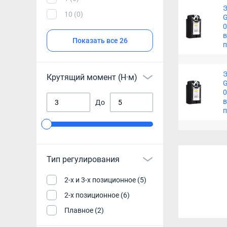
Э
10 (0)
G
0
в
Показать все 26
Э
Крутящий момент (Н·м)
G
0
в
До
Тип регулирования
2-х и 3-х позиционное (5)
2-х позиционное (6)
Плавное (2)