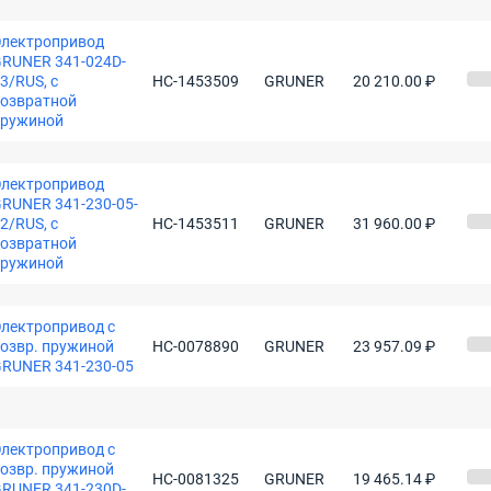
лектропривод
RUNER 341-024D-
3/RUS, с
НС-1453509
GRUNER
20 210.00 ₽
озвратной
пружиной
лектропривод
RUNER 341-230-05-
2/RUS, с
НС-1453511
GRUNER
31 960.00 ₽
озвратной
пружиной
лектропривод с
озвр. пружиной
НС-0078890
GRUNER
23 957.09 ₽
RUNER 341-230-05
лектропривод с
озвр. пружиной
НС-0081325
GRUNER
19 465.14 ₽
RUNER 341-230D-