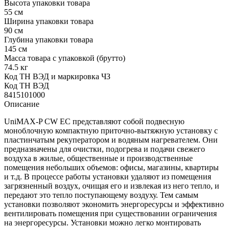
Высота упаковки товара
55 см
Ширина упаковки товара
90 см
Глубина упаковки товара
145 см
Масса товара с упаковкой (брутто)
74.5 кг
Код ТН ВЭД и маркировка ЧЗ
Код ТН ВЭД
8415101000
Описание
UniMAX-P СW EC представляют собой подвесную
моноблочную компактную приточно-вытяжную установку с
пластинчатым рекуператором и водяным нагревателем. Они
предназначены для очистки, подогрева и подачи свежего
воздуха в жилые, общественные и производственные
помещения небольших объемов: офисы, магазины, квартиры
и т.д. В процессе работы установки удаляют из помещения
загрязненный воздух, очищая его и извлекая из него тепло, и
передают это тепло поступающему воздуху. Тем самым
установки позволяют экономить энергоресурсы и эффективно
вентилировать помещения при существовании ограничения
на энергоресурсы. Установки можно легко монтировать