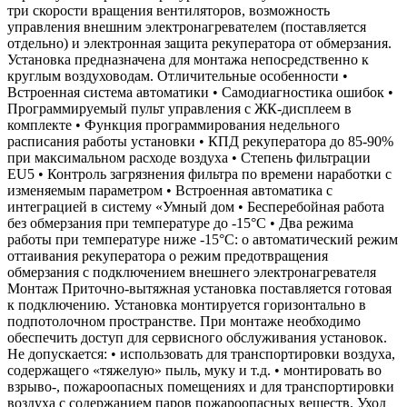
три скорости вращения вентиляторов, возможность
управления внешним электронагревателем (поставляется
отдельно) и электронная защита рекуператора от обмерзания.
Установка предназначена для монтажа непосредственно к
круглым воздуховодам. Отличительные особенности •
Встроенная система автоматики • Самодиагностика ошибок •
Программируемый пульт управления с ЖК-дисплеем в
комплекте • Функция программирования недельного
расписания работы установки • КПД рекуператора до 85-90%
при максимальном расходе воздуха • Степень фильтрации
EU5 • Контроль загрязнения фильтра по времени наработки с
изменяемым параметром • Встроенная автоматика с
интеграцией в систему «Умный дом • Бесперебойная работа
без обмерзания при температуре до -15°С • Два режима
работы при температуре ниже -15°С: o автоматический режим
оттаивания рекуператора o режим предотвращения
обмерзания с подключением внешнего электронагревателя
Монтаж Приточно-вытяжная установка поставляется готовая
к подключению. Установка монтируется горизонтально в
подпотолочном пространстве. При монтаже необходимо
обеспечить доступ для сервисного обслуживания установок.
Не допускается: • использовать для транспортировки воздуха,
содержащего «тяжелую» пыль, муку и т.д. • монтировать во
взрыво-, пожароопасных помещениях и для транспортировки
воздуха с содержанием паров пожароопасных веществ. Уход