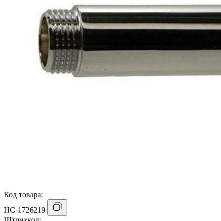
Код товара:
НС-1726219
Штрихкод: