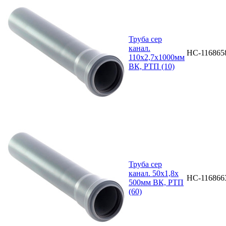
Труба сер
канал.
НС-116865
110х2,7х1000мм
ВК, РТП (10)
Труба сер
канал. 50х1,8х
НС-116866
500мм ВК, РТП
(60)