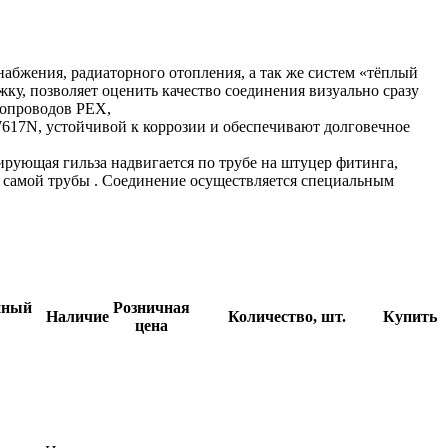
абжения, радиаторного отопления, а так же систем «тёплый
жку, позволяет оценить качество соединения визуально сразу
бопроводов PEX,
17N, устойчивой к коррозии и обеспечивают долговечное
рующая гильза надвигается по трубе на штуцер фитинга,
 самой трубы . Соединение осуществляется специальным
йный
Розничная
Наличие
Количество, шт.
Купить
цена