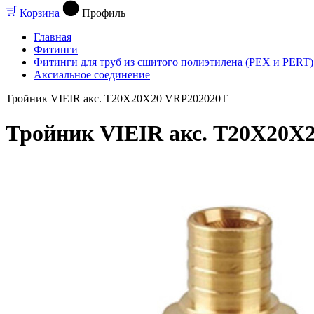
Корзина
Профиль
Главная
Фитинги
Фитинги для труб из сшитого полиэтилена (PEX и PERT)
Аксиальное соединение
Тройник VIEIR акс. Т20X20X20 VRP202020T
Тройник VIEIR акс. Т20X20X