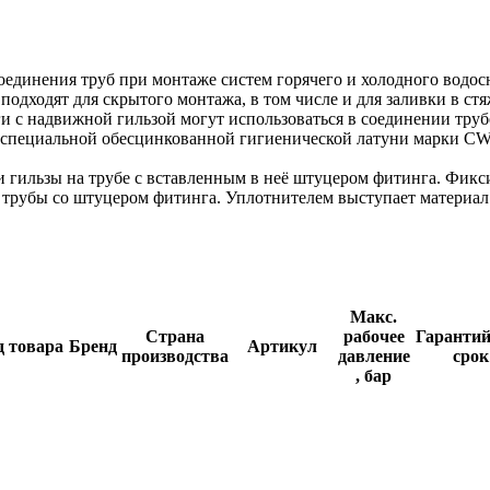
единения труб при монтаже систем горячего и холодного водосн
одходят для скрытого монтажа, в том числе и для заливки в стя
ги с надвижной гильзой могут использоваться в соединении тру
специальной обесцинкованной гигиенической латуни марки CW6
 гильзы на трубе с вставленным в неё штуцером фитинга. Фикси
 трубы со штуцером фитинга. Уплотнителем выступает материал
Макс.
Страна
рабочее
Гаранти
д товара
Бренд
Артикул
производства
давление
срок
, бар