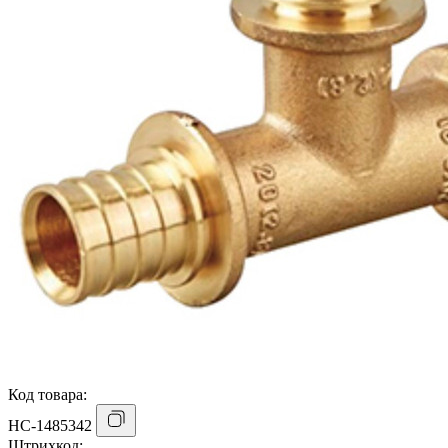
Код товара:
НС-1485342
Штрихкод: