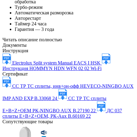
обработка
Турбо-режим
Автоматическая разморозка
Авторестарт
Таймер 24 часа
Гарантия — 3 года
Читать описание полностью
Документы
Инструкция
Electrolux Split system Manual EACS I HSK
Инструкция HOMMYN HDN WFN 02 02 Wi-Fi
Сертификат
СС ТР ТС сплиты, инв+он-офф HEVECO-NINGBO AUX
IMP AND EXP В.33068 24
СС ТР ТС сплиты
E+B+Z+OEM РК-NINGBO AUX В.27190 22
ДС 037
сплиты E+B+Z+OEM, РК-Aux В.60169 22
Сопутствующие товары