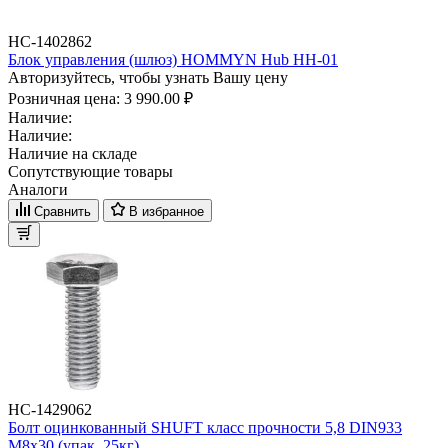
НС-1402862
Блок управления (шлюз) HOMMYN Hub HH-01
Авторизуйтесь, чтобы узнать Вашу цену
Розничная цена:
3 990.00 ₽
Наличие:
Наличие:
Наличие на складе
Сопутствующие товары
Аналоги
Сравнить
В избранное
НС-1429062
Болт оцинкованный SHUFT класс прочности 5,8 DIN933
М8x30 (упак_25кг)