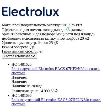
Макс. производительность охлаждения:
2.25 кВт
Эффективен для помещ. площадью до:
данные
ориентировочные и для подбора мощности под площадь
необходимо использовать калькулятор подбора
20 м2
Уровень шума внутр. блока:
25 дБ
Режим обогрева:
Да
Гарантийный срок:
5 лет
Состав комплекта
НС-1481626
Блок наружный Electrolux EACS-07HF2/N3/out сплит-
системы
Наличие:
Наличие:
Наличие на складе
Розничная цена:
14 990.63 ₽
НС-1481695
Блок внутренний Electrolux EACS-07HF2/N3/in сплит-
системы