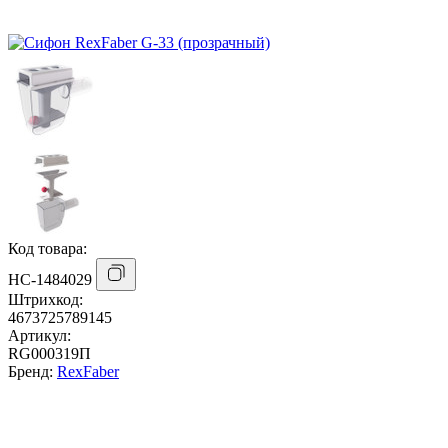
Код товара:
НС-1484029
Штрихкод:
4673725789145
Артикул:
RG000319П
Бренд:
RexFaber