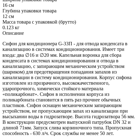
16 см
Глубина упаковки товара
12 см
Масса товара с упаковкой (брутто)
0.123 кг
Описание
Сифон для кондиционера G-33П - для отвода конденсата в
канализацию в системах кондиционирования. Имеет три
входа: два ∅16 и ∅20 мм. Капельная воронка для сбора
конденсата в системах кондиционирования и отвода в
канализацию, с запирающим механическим устройством
(шариком) для предотвращения попадания запахов из
канализации в систему кондиционирования. Корпус сифона
изготовлен из прозрачного, высококачественного,
ударопрочного, химически стойкого материала
«поликарбонат». Сифон в исполнении корпуса из
поликарбоната становится в пять раз прочнее обычных
пластиков. Сифон оснащен механическим запирающим
устройством, не пропускающим запах из канализации при
высыхании воды в гидрозатворе. Высота гидрозатвора 56 мм.
В конструкции предусмотрен выпускной патрубок DN 32 и
длиной 71мм. Запуск слива корзиночного типа. Пропускная
способность - 630 л/ч. Срок службы не менее 50 лет.