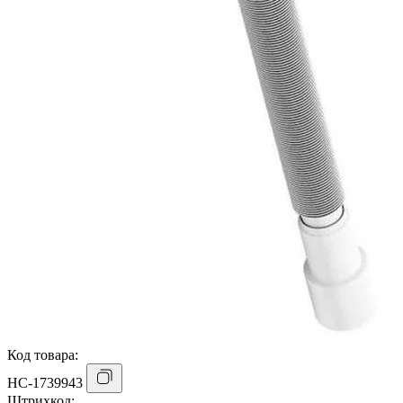
Код товара:
НС-1739943
Штрихкод: