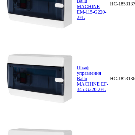
Ballu
НС-185313
MACHINE
EM-115-G220-
2FL
Шкаф
управления
Ballu
НС-185313
MACHINE EF-
345-G220-2FL