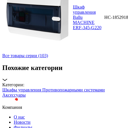
Шкаф
управления
Ballu
НС-185291
MACHINE
ЕRF-345-G220
Все товары серии (103)
Похожие категории
Категории:
Шкафы управления Противопожарными системами
Аксессуары
Компания
О нас
Новости
Филиалы