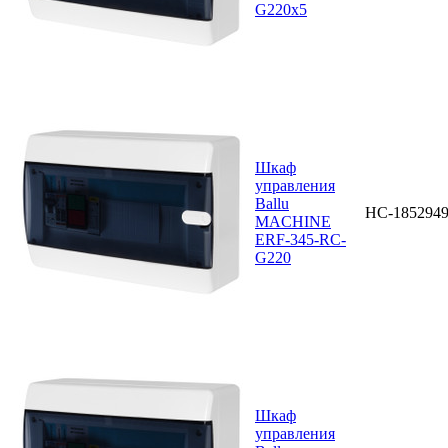
G220х5
Шкаф
управления
Ballu
НС-185294
MACHINE
ERF-345-RC-
G220
Шкаф
управления