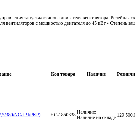
авления запуска/останова двигателя вентилятора. Релейная сх
Для вентиляторов с мощностью двигателя до 45 кВт • Степень за
вание
Код товара
Наличие
Розничн
Наличие:
,5/380/NC/ПЧ/РКР)
НС-1850338
129 500.
Наличие на складе