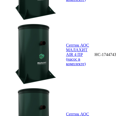
Септик АОС
МАЛАХИТ
AIR 4 ПР
НС-174474
(насос в
комплекте)
Септик АОС