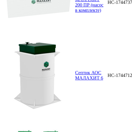
НС-174473
200 ПР (насос
в комплекте)
Септик АОС
НС-174471
МАЛАХИТ 6