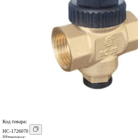
Код товара:
НС-1726070
Штрихкод: