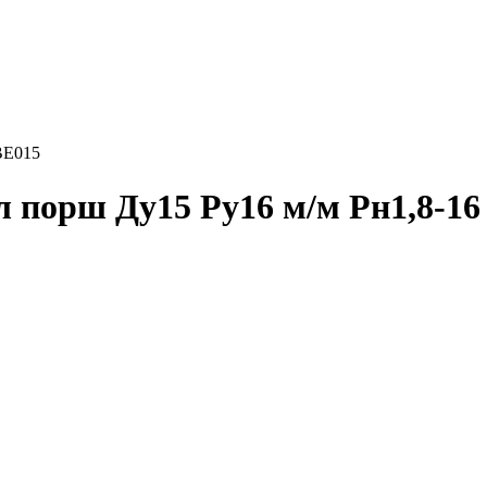
BE015
л порш Ду15 Ру16 м/м Рн1,8-1