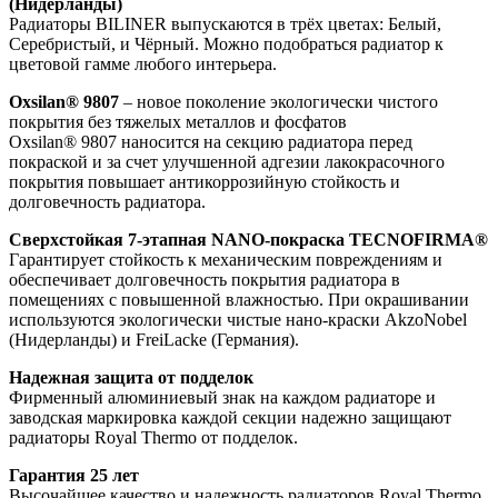
(Нидерланды)
Радиаторы BILINER выпускаются в трёх цветах: Белый,
Серебристый, и Чёрный. Можно подобраться радиатор к
цветовой гамме любого интерьера.
Oxsilan® 9807
– новое поколение экологически чистого
покрытия без тяжелых металлов и фосфатов
Oxsilan® 9807 наносится на секцию радиатора перед
покраской и за счет улучшенной адгезии лакокрасочного
покрытия повышает антикоррозийную стойкость и
долговечность радиатора.
Сверхстойкая 7-этапная NANO-покраска TECNOFIRMA®
Гарантирует стойкость к механическим повреждениям и
обеспечивает долговечность покрытия радиатора в
помещениях с повышенной влажностью. При окрашивании
используются экологически чистые нано-краски AkzoNobel
(Нидерланды) и FreiLacke (Германия).
Надежная защита от подделок
Фирменный алюминиевый знак на каждом радиаторе и
заводская маркировка каждой секции надежно защищают
радиаторы Royal Thermo от подделок.
Гарантия 25 лет
Высочайшее качество и надежность радиаторов Royal Thermo