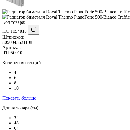
Код товара:
НС-1054818
Штрихкод:
8050043621108
Артикул:
RTP50010
Количество секций:
4
6
8
10
Показать больше
Длина товара (см):
32
48
64