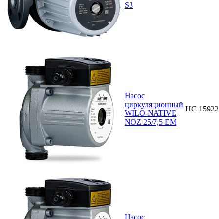
S3
Насос
циркуляционный
НС-15922
WILO-NATIVE
NOZ 25/7,5 EM
Насос