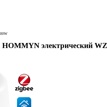
400W
на HOMMYN электрический W