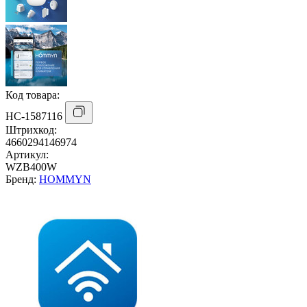
Код товара:
НС-1587116
Штрихкод:
4660294146974
Артикул:
WZB400W
Бренд:
HOMMYN