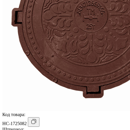
Код товара:
НС-1725082
Штрихкод: