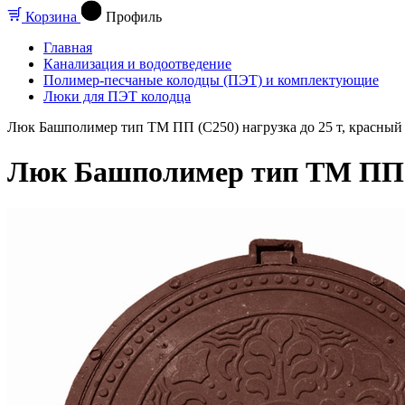
Корзина
Профиль
Главная
Канализация и водоотведение
Полимер-песчаные колодцы (ПЭТ) и комплектующие
Люки для ПЭТ колодца
Люк Башполимер тип ТМ ПП (С250) нагрузка до 25 т, красный
Люк Башполимер тип ТМ ПП (С