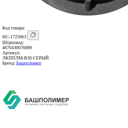
Код товара:
НС-1725063
Штрихкод:
4670430076089
Артикул:
ЛКППЛМ-B30 СЕРЫЙ
Бренд:
Башполимер