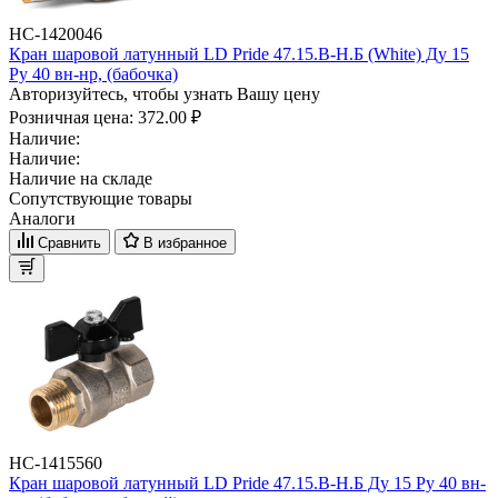
НС-1420046
Кран шаровой латунный LD Pride 47.15.B-Н.Б (White) Ду 15
Ру 40 вн-нр, (бабочка)
Авторизуйтесь, чтобы узнать Вашу цену
Розничная цена:
372.00 ₽
Наличие:
Наличие:
Наличие на складе
Сопутствующие товары
Аналоги
Сравнить
В избранное
НС-1415560
Кран шаровой латунный LD Pride 47.15.B-Н.Б Ду 15 Ру 40 вн-