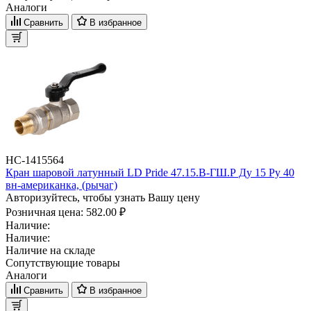
Аналоги
Сравнить
В избранное
НС-1415564
Кран шаровой латунный LD Pride 47.15.В-ГШ.Р Ду 15 Ру 40
вн-американка, (рычаг)
Авторизуйтесь, чтобы узнать Вашу цену
Розничная цена:
582.00 ₽
Наличие:
Наличие:
Наличие на складе
Сопутствующие товары
Аналоги
Сравнить
В избранное