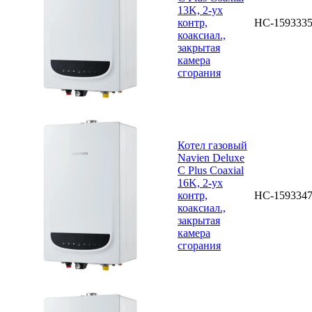
13K, 2-ух
контр,
НС-159333
коаксиал.,
закрытая
камера
сгорания
Котел газовый
Navien Deluxe
C Plus Coaxial
16K, 2-ух
контр,
НС-159334
коаксиал.,
закрытая
камера
сгорания