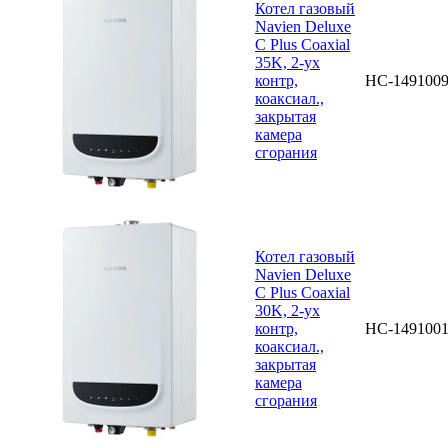
Котел газовый
Navien Deluxe
C Plus Coaxial
35K, 2-ух
контр,
НС-149100
коаксиал.,
закрытая
камера
сгорания
Котел газовый
Navien Deluxe
C Plus Coaxial
30K, 2-ух
контр,
НС-149100
коаксиал.,
закрытая
камера
сгорания