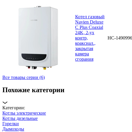
Котел газовый
Navien Deluxe
C Plus Coaxial
24K, 2-ух
контр,
НС-149099
коаксиал.,
закрытая
камера
сгорания
Все товары серии (6)
Похожие категории
Категории:
Котлы электрические
Котлы дизельные
Горелки
Дымоходы