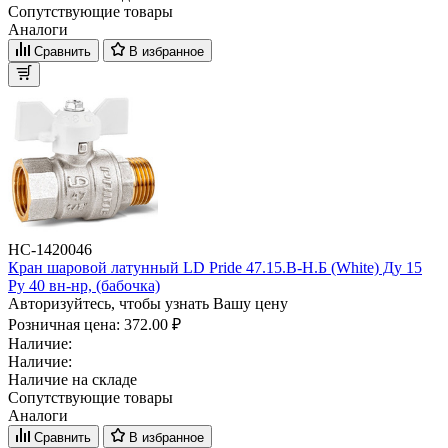
Сопутствующие товары
Аналоги
Сравнить
В избранное
НС-1420046
Кран шаровой латунный LD Pride 47.15.B-Н.Б (White) Ду 15
Ру 40 вн-нр, (бабочка)
Авторизуйтесь, чтобы узнать Вашу цену
Розничная цена:
372.00 ₽
Наличие:
Наличие:
Наличие на складе
Сопутствующие товары
Аналоги
Сравнить
В избранное