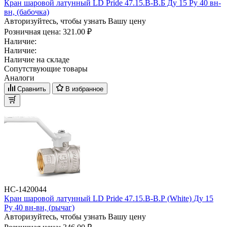
Кран шаровой латунный LD Pride 47.15.B-B.Б Ду 15 Ру 40 вн-
вн, (бабочка)
Авторизуйтесь, чтобы узнать Вашу цену
Розничная цена:
321.00 ₽
Наличие:
Наличие:
Наличие на складе
Сопутствующие товары
Аналоги
Сравнить
В избранное
НС-1420044
Кран шаровой латунный LD Pride 47.15.B-B.Р (White) Ду 15
Ру 40 вн-вн, (рычаг)
Авторизуйтесь, чтобы узнать Вашу цену